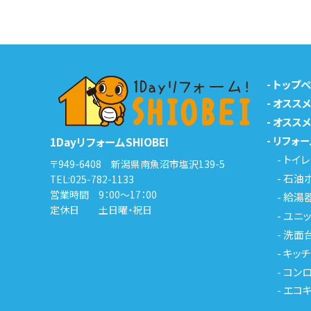
-
トップ
-
オスス
-
オスス
-
リフォー
1DayリフォームSHIOBEI
-
トイレ
〒949-6408 新潟県南魚沼市塩沢139-5
-
石油
TEL:
025-782-1133
営業時間 9：00～17：00
-
給湯
定休日 土日曜・祝日
-
ユニッ
-
洗面
-
キッチ
-
コンロ
-
エコ