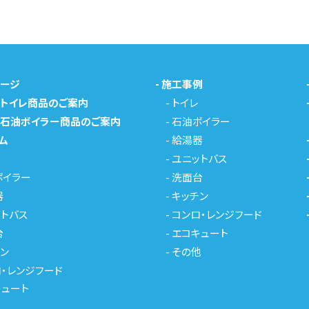
ページ
-
施工事例
メトイレ商品のご案内
-
トイレ
メ石油ボイラー商品のご案内
-
石油ボイラー
ム
-
給湯器
-
ユニットバス
ボイラー
-
洗面台
器
-
キッチン
トバス
-
コンロ・レンジフード
台
-
エコキュート
ン
-
その他
・レンジフード
キュート