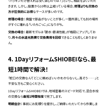
「パッキンだけ替えれば安く済むのでは？」というご相談をよくいただ
きます。 しかし、設置から10年以上経っている場合、
修理よりも交換の
方が圧倒的にお得
なケースが多いのです。
修理の場合：
廃盤で部品がないことが多く、一箇所直しても別の場所
がすぐに壊れる「いたちごっこ」になりがち。
交換の場合：
最新モデルは「節水・節湯性能」が格段にアップしてお
り、
月々の水道光熱費で交換費用を回収
できることも珍しくありませ
ん。
4. 1DayリフォームSHIOBEIなら、最
短1時間で解決！
「蛇口の交換なんてどこに頼めばいいかわからないし、高そう……」と
不安な方もご安心ください。
1DayリフォームSHIOBEIでは、地域密着のスピード対応で、混合水栓
の交換なら
最短1時間程度
で完了します。
明朗会計：
事前にお見積りを提示し、ご納得いただいてから作業しま