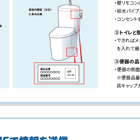
・壁リモコ
・給水パイ
・コンセント
②トイレと
・できれば
を入れて撮
③便器の品
・便器の側面
※便器品番
具キャップ