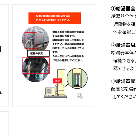
①給湯器全
給湯器全体
遮蔽物を確
体を撮影し
②給湯器周
給湯器本体
確認できる
認できるよ
③給湯器配
配管と給湯
してください