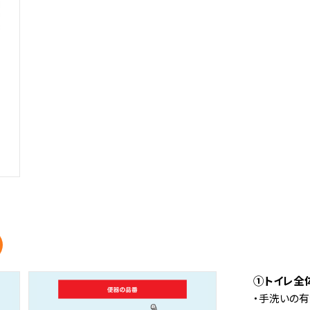
①トイレ全
・手洗いの