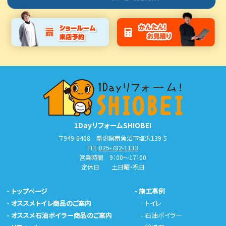
1DayリフォームSHIOBEI
〒949-6408 新潟県南魚沼市塩沢139-5
TEL:
025-782-1133
営業時間 9：00～17：00
定休日 土日曜・祝日
-
トップページ
-
施工事例
-
オススメトイレ商品のご案内
-
トイレ
-
オススメ石油ボイラー商品のご案内
-
石油ボイラー