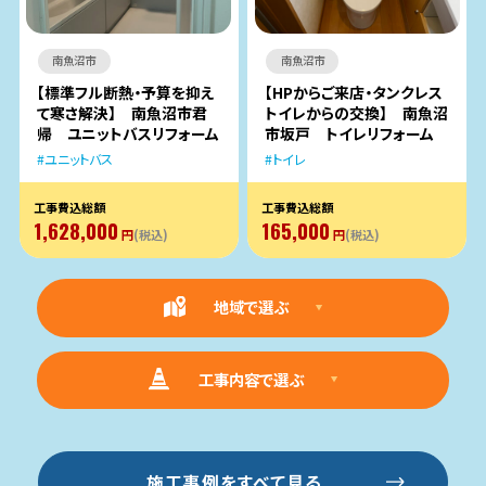
南魚沼市
南魚沼市
【標準フル断熱・予算を抑え
【HPからご来店・タンクレス
て寒さ解決】 南魚沼市君
トイレからの交換】 南魚沼
帰 ユニットバスリフォーム
市坂戸 トイレリフォーム
ユニットバス
トイレ
工事費込総額
工事費込総額
1,628,000
165,000
円
(税込)
円
(税込)
地域で選ぶ
工事内容で選ぶ
施工事例をすべて見る