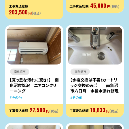
45,000
工事費込総額
工事費込総額
円
(税込)
203,500
円
(税込)
南魚沼市
南魚沼市
【真っ黒な汚れに驚き！】 南
【水栓交換は不要！カートリ
魚沼市塩沢 エアコンクリ
ッジ交換のみ！】 南魚沼
ーニング
市六日町 水栓水漏れ修理
その他
その他
27,500
19,633
工事費込総額
工事費込総額
円
(税込)
円
(税込)