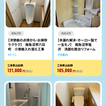
南魚沼市
南魚沼市
【洋便器の点検から・お掃除
【水漏れ解決・ホーロー製で
ラクラク】 南魚沼市六日
一生モノ】 南魚沼市塩
町 小便器入れ替え工事
沢 洗面化粧台リフォーム
トイレ
洗面台
工事費込総額
工事費込総額
121,000
105,000
円
(税込)
円
(税込)