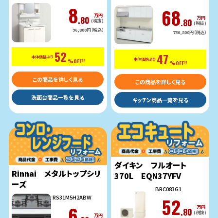
8
68
万円
.80
万円
.80
(税抜)
(税抜)
96,800円（税込）
756,800円（税込）
52
47
本体価格より
本体価格より
%OFF!!
%OFF!!
この商品を詳しく見る
この商品を詳しく見る
洗面台商品一覧を見る
キッチン商品一覧を見る
ダイキン フルオート
Rinnai メタルトップシリ
370L EQN37YFV
ーズ
BRC083G1
52
RS31M5H2ABW
6
万円
.80
(税抜)
万円