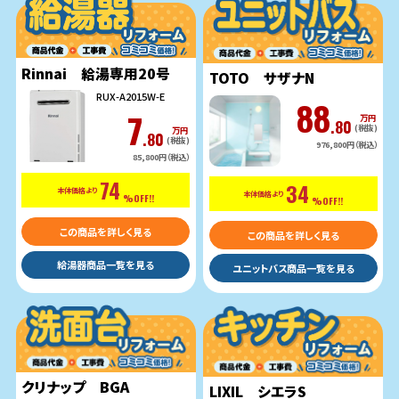
Rinnai 給湯専用20号
TOTO サザナN
RUX-A2015W-E
88
7
万円
.80
(税抜)
万円
.80
(税抜)
976,800円（税込）
85,800円（税込）
74
34
本体価格より
本体価格より
%OFF!!
%OFF!!
この商品を詳しく見る
この商品を詳しく見る
給湯器商品一覧を見る
ユニットバス商品一覧を見る
クリナップ BGA
LIXIL シエラS