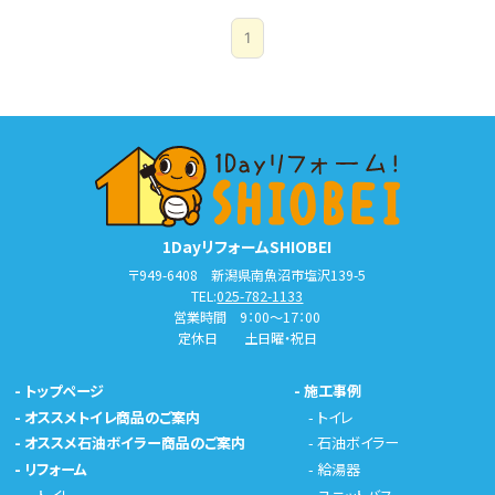
1
1DayリフォームSHIOBEI
〒949-6408 新潟県南魚沼市塩沢139-5
TEL:
025-782-1133
営業時間 9：00～17：00
定休日 土日曜・祝日
-
トップページ
-
施工事例
-
オススメトイレ商品のご案内
-
トイレ
-
オススメ石油ボイラー商品のご案内
-
石油ボイラー
-
リフォーム
-
給湯器