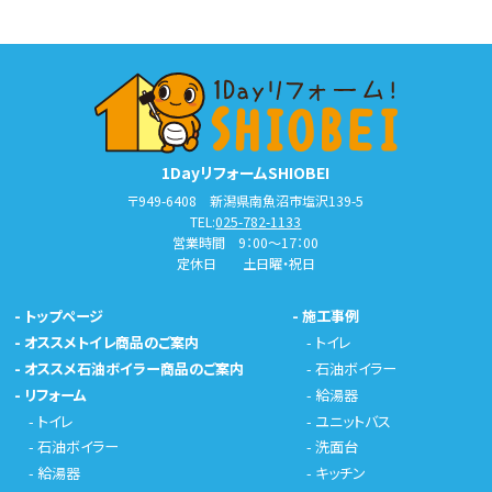
1DayリフォームSHIOBEI
〒949-6408 新潟県南魚沼市塩沢139-5
TEL:
025-782-1133
営業時間 9：00～17：00
定休日 土日曜・祝日
-
トップページ
-
施工事例
-
オススメトイレ商品のご案内
-
トイレ
-
オススメ石油ボイラー商品のご案内
-
石油ボイラー
-
リフォーム
-
給湯器
-
トイレ
-
ユニットバス
-
石油ボイラー
-
洗面台
-
給湯器
-
キッチン