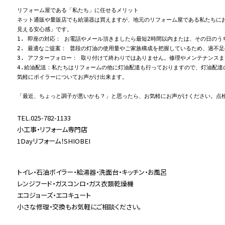
リフォーム屋である「私たち」に任せるメリット

ネット通販や量販店でも給湯器は買えますが、地元のリフォーム屋である私たちにお
見える安心感」です。

1. 即座の対応： お電話やメール頂きましたら最短2時間以内または、その日のう
2. 最適なご提案： 普段の灯油の使用量やご家族構成を把握しているため、過不足
3. アフターフォロー： 取り付けて終わりではありません。修理やメンテナンスま
4.給油配送：私たちはリフォームの他に灯油配達も行っておりますので、灯油配達
気軽にボイラーについてお声がけ出来ます。

「最近、ちょっと調子が悪いかも？」と思ったら、お気軽にお声がけください。点検
TEL.025-782-1133
小工事・リフォーム専門店
1Dayリフォーム！SHIOBEI
トイレ・石油ボイラー・給湯器・洗面台・キッチン・お風呂
レンジフード・ガスコンロ・ガス衣類乾燥機
エコジョーズ・エコキュート
小さな修理・交換もお気軽にご相談ください。