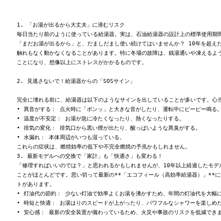
1. 「お湯が出るから大丈夫」に潜むリスク

毎日当たり前のように使っている給湯器。実は、石油給湯器の設計上の標準使用期間
「まだお湯が出るから」と、だましだまし使い続けてはいませんか？ 10年を超えた
触れもなく動かなくなることがあります。特に冬場の故障は、銭湯通いや凍えるよう
ことになり、想像以上にストレスがかかるものです。

2. 見逃さないで！給湯器からの「SOSサイン」

完全に壊れる前に、給湯器は以下のようなサインを出していることが多いです。心当
• 異音がする： 点火時に「ボンッ」と大きな音がしたり、運転中にピーピー鳴る。
• 温度が不安定： お湯が急に冷たくなったり、熱くなったりする。

• 排気の変化： 排気口から黒い煙が出たり、酸っぱいような異臭がする。

• 水漏れ： 本体周辺がいつも湿っている。

これらの症状は、燃焼効率の低下や不完全燃焼の予兆かもしれません。

3. 最新モデルへの交換で「家計」も「快適さ」も変わる！

「修理すればいいのでは？」と思われるかもしれませんが、10年以上経過したモデ
ことがほとんどです。思い切って最新の**「エコフィール（高効率給湯器）」**に
トがあります。

• 灯油代の節約： 少ない灯油で効率よくお湯を沸かすため、年間の灯油代を大幅に
• 時短と快適： お湯はりのスピードが上がったり、パワフルなシャワーを楽しめた
• 安心感： 最新の安全装置が備わっているため、火災や事故のリスクを低減できま