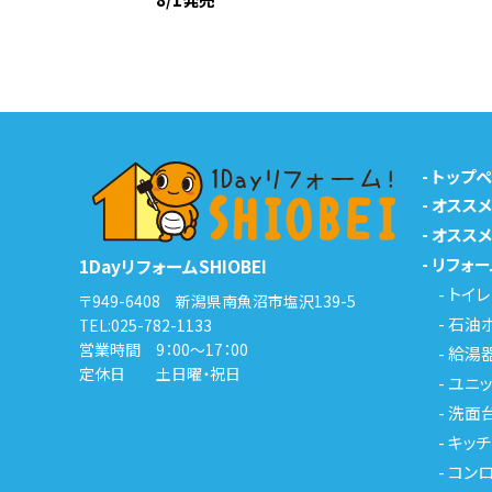
-
トップ
-
オスス
-
オスス
-
リフォー
1DayリフォームSHIOBEI
-
トイレ
〒949-6408 新潟県南魚沼市塩沢139-5
-
石油
TEL:
025-782-1133
営業時間 9：00～17：00
-
給湯
定休日 土日曜・祝日
-
ユニッ
-
洗面
-
キッチ
-
コンロ