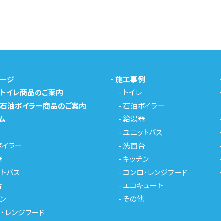
ページ
-
施工事例
メトイレ商品のご案内
-
トイレ
メ石油ボイラー商品のご案内
-
石油ボイラー
ム
-
給湯器
-
ユニットバス
ボイラー
-
洗面台
器
-
キッチン
トバス
-
コンロ・レンジフード
台
-
エコキュート
ン
-
その他
・レンジフード