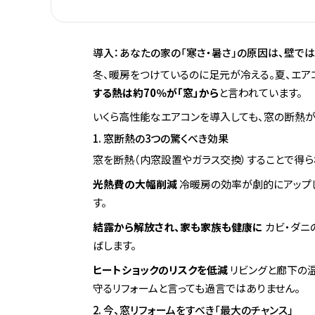
導入：あなたの家の「寒さ・暑さ」の原因は、壁では
冬、暖房をつけているのに足元が冷える。夏、エア
する熱は約70％が「窓」から
と言われています。
いくら高性能なエアコンを導入しても、窓の断熱
1. 窓断熱の3つの驚くべき効果
窓を断熱（内窓設置やガラス交換）することで得ら
光熱費の大幅削減
冷暖房の効率が劇的にアップし
す。
結露から解放され、家も家族も健康に
カビ・ダニ
ばします。
ヒートショックのリスクを低減
リビングと廊下の温
守るリフォームと言っても過言ではありません。
2. 今、窓リフォームをすべき「最大のチャンス」