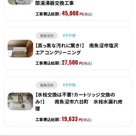
間湯沸器交換工事
45,000
工事費込総額：
円
(税込)
その他
南魚沼市
【真っ黒な汚れに驚き！】 南魚沼市塩沢
エアコンクリーニング
27,500
工事費込総額：
円
(税込)
その他
南魚沼市
【水栓交換は不要！カートリッジ交換の
み！】 南魚沼市六日町 水栓水漏れ修
理
19,633
工事費込総額：
円
(税込)