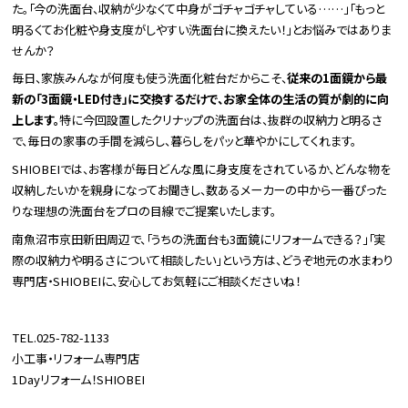
た。「今の洗面台、収納が少なくて中身がゴチャゴチャしている……」「もっと
明るくてお化粧や身支度がしやすい洗面台に換えたい！」とお悩みではありま
せんか？
毎日、家族みんなが何度も使う洗面化粧台だからこそ、
従来の1面鏡から最
新の「3面鏡・LED付き」に交換するだけで、お家全体の生活の質が劇的に向
上します。
特に今回設置したクリナップの洗面台は、抜群の収納力と明るさ
で、毎日の家事の手間を減らし、暮らしをパッと華やかにしてくれます。
SHIOBEIでは、お客様が毎日どんな風に身支度をされているか、どんな物を
収納したいかを親身になってお聞きし、数あるメーカーの中から一番ぴった
りな理想の洗面台をプロの目線でご提案いたします。
南魚沼市京田新田周辺で、「うちの洗面台も3面鏡にリフォームできる？」「実
際の収納力や明るさについて相談したい」という方は、どうぞ地元の水まわり
専門店・SHIOBEIに、安心してお気軽にご相談くださいね！
TEL.025-782-1133
小工事・リフォーム専門店
1Dayリフォーム！SHIOBEI