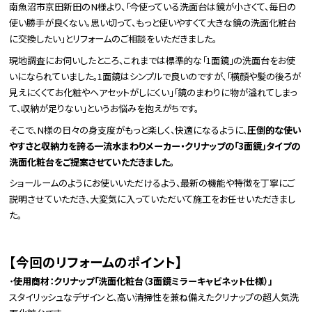
南魚沼市京田新田のN様より、「今使っている洗面台は鏡が小さくて、毎日の
使い勝手が良くない。思い切って、もっと使いやすくて大きな鏡の洗面化粧台
に交換したい」とリフォームのご相談をいただきました。
現地調査にお伺いしたところ、これまでは標準的な「1面鏡」の洗面台をお使
いになられていました。1面鏡はシンプルで良いのですが、「横顔や髪の後ろが
見えにくくてお化粧やヘアセットがしにくい」「鏡のまわりに物が溢れてしまっ
て、収納が足りない」というお悩みを抱えがちです。
そこで、N様の日々の身支度がもっと楽しく、快適になるように、
圧倒的な使い
やすさと収納力を誇る一流水まわりメーカー・クリナップの「3面鏡」タイプの
洗面化粧台をご提案させていただきました。
ショールームのようにお使いいただけるよう、最新の機能や特徴を丁寧にご
説明させていただき、大変気に入っていただいて施工をお任せいただきまし
た。
【今回のリフォームのポイント】
・
使用商材：クリナップ「洗面化粧台（3面鏡ミラーキャビネット仕様）」
スタイリッシュなデザインと、高い清掃性を兼ね備えたクリナップの超人気洗