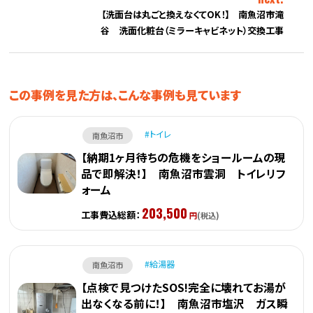
【洗面台は丸ごと換えなくてOK！】 南魚沼市滝
谷 洗面化粧台（ミラーキャビネット）交換工事
この事例を見た方は、こんな事例も見ています
トイレ
南魚沼市
【納期1ヶ月待ちの危機をショールームの現
品で即解決！】 南魚沼市雲洞 トイレリフ
ォーム
203,500
工事費込総額：
円
(税込)
給湯器
南魚沼市
【点検で見つけたSOS!完全に壊れてお湯が
出なくなる前に！】 南魚沼市塩沢 ガス瞬