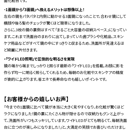
面化粧台です。
・
1面鏡から「3面鏡」へ換えるメリットは想像以上！
左右の鏡をパタパタと内側に動かせる3面鏡になったことで、合わせ鏡にして
横顔や後ろ髪のチェックが驚くほど簡単になりました。
さらに、3枚の鏡の裏側はすべて「まるごと大容量の収納スペース」になってい
ます。これまで洗面台のまわりに出てしまっていた歯ブラシや化粧品、スキン
ケア用品などがすべて鏡の中にすっきりと収まるため、洗面所が見違えるほ
ど綺麗に片付きます。
・「ワイドLED照明」で圧倒的な明るさを実現
鏡の端から端までしっかりと照らす最新の「ワイドLED」を搭載。お顔に影を
作らず均一に明るく照らしてくれるため、毎朝のお化粧やスキンケアの精度
が劇的に上がります。省エネで長寿命なのも嬉しいポイントです。
【お客様からの嬉しいお声】
「今までの1面鏡に比べて鏡が本当に大きく見やすくなり、お化粧が驚くほど
ラクになりました！鏡の裏にたくさん物が隠せるので収納力もグンと上がっ
て、洗面所がいつもスッキリしています。ワイドLEDがとても明るくて、毎朝洗面
台に立つのが楽しみになりました！」と、大満足の笑顔でお喜びいただけまし