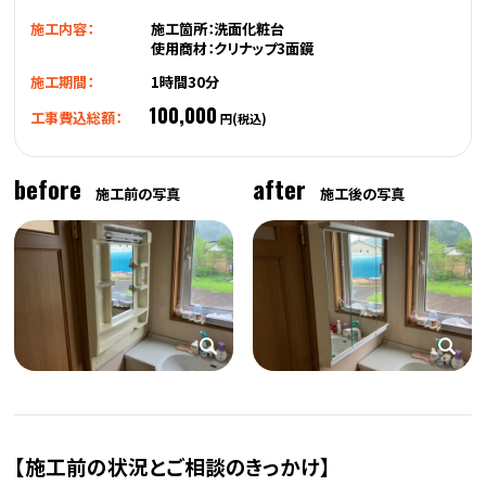
施工内容：
施工箇所：洗面化粧台
使用商材：クリナップ3面鏡
施工期間：
1時間30分
100,000
工事費込総額：
円(税込)
before
after
施工前の写真
施工後の写真
【施工前の状況とご相談のきっかけ】