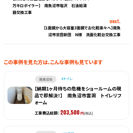
万キロボイラー】 南魚沼市塩沢 石油給湯
器交換工事
next.
【1面鏡から大容量3面鏡でお化粧楽々へ】南魚
沼市京田新田 N様 洗面化粧台交換工事
この事例を見た方は、こんな事例も見ています
トイレ
南魚沼市
【納期1ヶ月待ちの危機をショールームの現
品で即解決！】 南魚沼市雲洞 トイレリフ
ォーム
203,500
工事費込総額：
円
(税込)