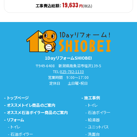
19,633
工事費込総額：
円
(税込)
1DayリフォームSHIOBEI
〒949-6408 新潟県南魚沼市塩沢139-5
TEL:
025-782-1133
営業時間 9：00～17：00
定休日 土日曜・祝日
-
トップページ
-
施工事例
-
オススメトイレ商品のご案内
-
トイレ
-
オススメ石油ボイラー商品のご案内
-
石油ボイラー
-
リフォーム
-
給湯器
-
トイレ
-
ユニットバス
-
石油ボイラー
-
洗面台