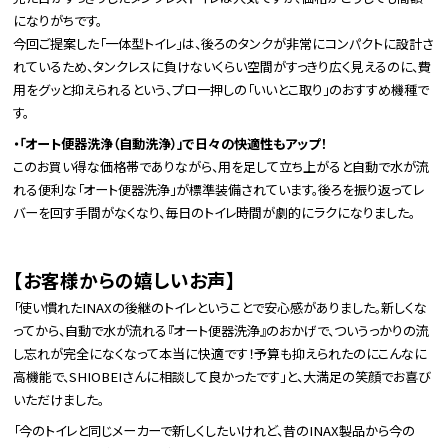
になりがちです。
今回ご提案した「一体型トイレ」は、後ろのタンクが非常にコンパクトに設計さ
れているため、タンクレスに負けないくらい空間がすっきり広く見えるのに、費
用をグッと抑えられるという、プロ一押しの「いいとこ取り」のおすすめ機種で
す。
・「オート便器洗浄（自動洗浄）」で日々の快適性もアップ！
このお買い得な価格帯でありながら、用を足して立ち上がると自動で水が流
れる便利な「オート便器洗浄」が標準装備されています。後ろを振り返ってレ
バーを回す手間がなくなり、毎日のトイレ時間が劇的にラクになりました。
【お客様からの嬉しいお声】
「使い慣れたINAXの後継のトイレということで安心感がありました。新しくな
ってから、自動で水が流れる『オート便器洗浄』のおかげで、ついうっかりの流
し忘れが完全になくなって本当に快適です！予算も抑えられたのにこんなに
高機能で、SHIOBEIさんに相談して良かったです」と、大満足の笑顔でお喜び
いただけました。
「今のトイレと同じメーカーで新しくしたいけれど、昔のINAX製品から今の