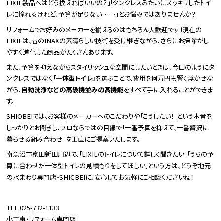
LIXIL製品へはどう換えればいいの？」「タンクレスみたいにスッキリしたトイ
レに憧れるけれど、予算が足りない……」とお悩みではありませんか？
リフォームでお好みのメーカーを揃えるのはもちろん大歓迎です！現在の
LIXILは、昔のINAXの素晴らしい技術を受け継ぎながら、さらにお掃除がし
やすく進化した商品がたくさんあります。
また、予算を抑えながらスタイリッシュな空間にしたいときは、今回のようにタ
ンクレスではなく
「一体型トイレ」
を選ぶことで、費用を何万円も賢く浮かせな
がら、
自動洗浄などの高級機並みの高機能
をすべて手に入れることができま
す。
SHIOBEIでは、お客様のメーカーへのこだわりや「こうしたい！」という本音を
しっかりとお聞きし、プロならではの目線で「一番予算を抑えて、一番贅沢に
暮らせる組み合わせ」を正直にご提案いたします。
南魚沼市京田新田周辺で、「LIXILのトイレについて詳しく聞きたい」「うちの予
算に合わせた一体型トイレの見積もりをしてほしい」という方は、どうぞ地元
の水まわり専門店・SHIOBEIに、安心してお気軽にご相談くださいね！
TEL.025-782-1133
小工事・リフォーム専門店