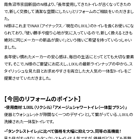
南魚沼市京田新田のN様より、「長年愛用してきたトイレが古くなってきたの
で、新しく交換して清潔な空間にしたい」とリフォームのご相談をいただきまし
た。
N様はこれまでINAX（アイナックス／現在のLIXIL）のトイレを長くお使いにな
られており、「使い勝手や座り心地が気に入っているので、新しく換えるときも
絶対に同じメーカーの新品が良い！」という強いご希望を持っていらっしゃい
ました。
長年使い慣れたメーカーの安心感は、毎日の生活にとってとても大切な要素
です。そこで、N様のご要望にお応えし、LIXILの最新ラインナップの中から、ス
タイリッシュな見た目とお求めやすさを両立した大人気の一体型トイレをご
提案させていただきました。
【今回のリフォームのポイント】
・使用商材：LIXIL（リクシル）「アメージュシャワートイレ（一体型プラン）」
便器とウォシュレットが隙間なく一つのデザインとして繋がっている、LIXILの
洗練された一体型トイレです。
・「タンクレストイレ」に比べて価格を大幅に抑えつつ、同等の高機能！
見た目がすっきりしたタンクレストイレは人気ですが、価格がどうしても高額