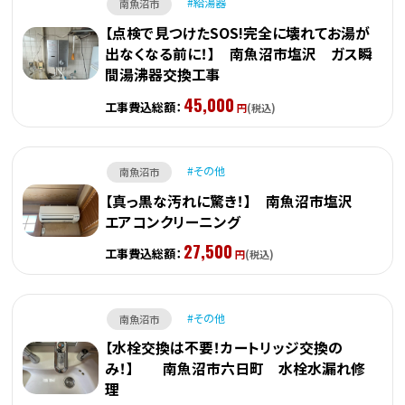
給湯器
南魚沼市
【点検で見つけたSOS!完全に壊れてお湯が
出なくなる前に！】 南魚沼市塩沢 ガス瞬
間湯沸器交換工事
45,000
工事費込総額：
円
(税込)
その他
南魚沼市
【真っ黒な汚れに驚き！】 南魚沼市塩沢
エアコンクリーニング
27,500
工事費込総額：
円
(税込)
その他
南魚沼市
【水栓交換は不要！カートリッジ交換の
み！】 南魚沼市六日町 水栓水漏れ修
理