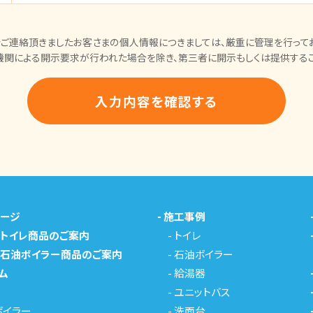
ご連絡頂きましたお客さまの個人情報につきましては、厳重に管理を行ってお
機関による開示要求が行われた場合を除き、第三者に開示もしくは提供するこ
ページ
-
施工事例
メトイレ商品のご案内
-
トイレ
メ石油ボイラー商品のご案内
-
石油ボイラー
ム
-
給湯器
-
ユニットバス
ボイラー
-
洗面台