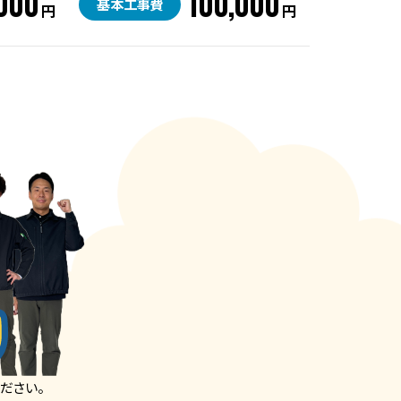
000
100,000
基本工事費
円
円
ださい。