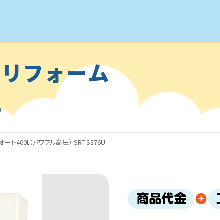
のリフォーム
ト460L（パワフル高圧） SRT-S376U