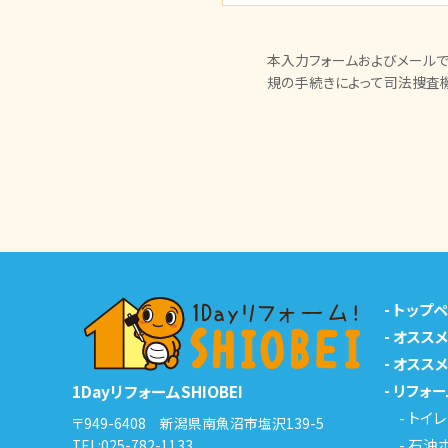
本入力フォームおよびメールで
規の手続きによって司法捜査
-
トップ
-
オスス
-
オスス
-
リフォー
1DayリフォームSHIOBEI
-
トイレ
〒949-6408 新潟県南魚沼市塩沢139-5
-
石油
TEL:
025-782-1133