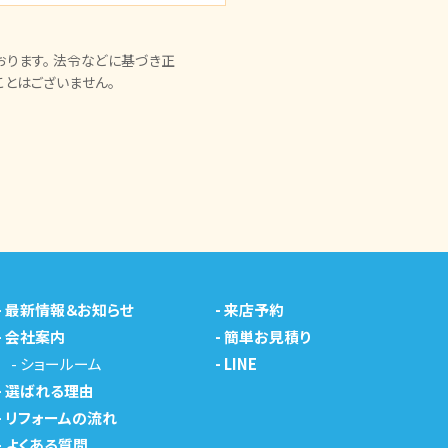
ります。 法令などに基づき正
とはございません。
-
最新情報＆お知らせ
-
来店予約
-
会社案内
-
簡単お見積り
-
ショールーム
-
LINE
-
選ばれる理由
-
リフォームの流れ
-
よくある質問