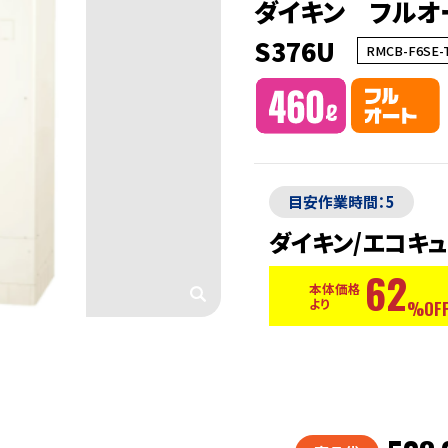
ダイキン フルオート
S376U
RMCB-F6SE-
目安作業時間：5
ダイキン/エコキュ
62
本体価格
より
%OFF