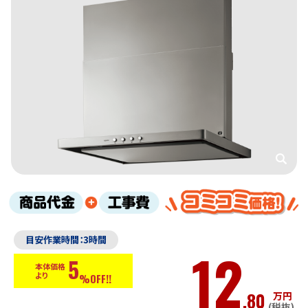
目安作業時間：3時間
12
5
本体価格
より
%OFF!!
.80
万円
(税抜)