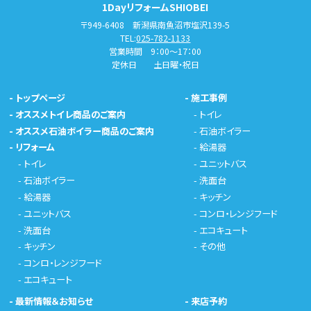
1DayリフォームSHIOBEI
〒949-6408 新潟県南魚沼市塩沢139-5
TEL:
025-782-1133
営業時間 9：00～17：00
定休日 土日曜・祝日
-
トップページ
-
施工事例
-
オススメトイレ商品のご案内
-
トイレ
-
オススメ石油ボイラー商品のご案内
-
石油ボイラー
-
リフォーム
-
給湯器
-
トイレ
-
ユニットバス
-
石油ボイラー
-
洗面台
-
給湯器
-
キッチン
-
ユニットバス
-
コンロ・レンジフード
-
洗面台
-
エコキュート
-
キッチン
-
その他
-
コンロ・レンジフード
-
エコキュート
-
最新情報＆お知らせ
-
来店予約