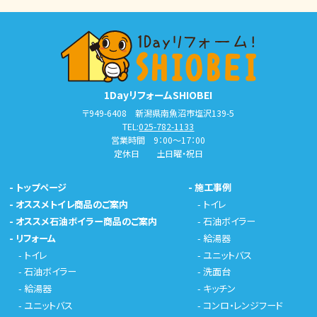
1DayリフォームSHIOBEI
〒949-6408 新潟県南魚沼市塩沢139-5
TEL:
025-782-1133
営業時間 9：00～17：00
定休日 土日曜・祝日
-
トップページ
-
施工事例
-
オススメトイレ商品のご案内
-
トイレ
-
オススメ石油ボイラー商品のご案内
-
石油ボイラー
-
リフォーム
-
給湯器
-
トイレ
-
ユニットバス
-
石油ボイラー
-
洗面台
-
給湯器
-
キッチン
-
ユニットバス
-
コンロ・レンジフード