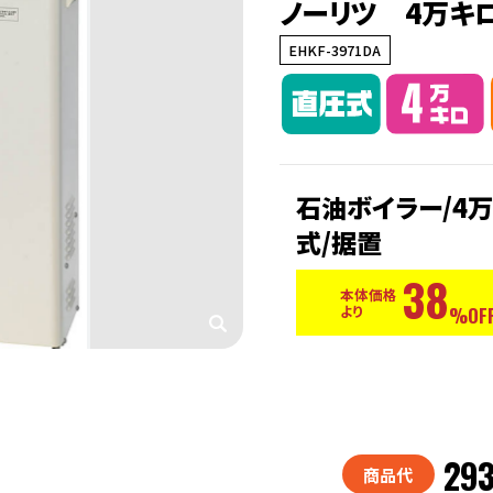
ノーリツ 4万キ
EHKF-3971DA
石油ボイラー/4万
式/据置
38
本体価格
より
%OFF
293
商品代