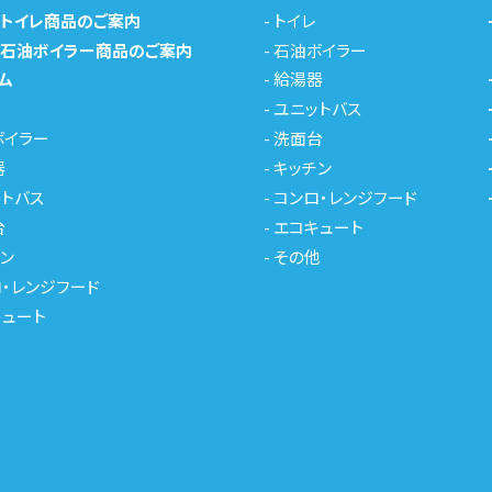
メトイレ商品のご案内
-
トイレ
メ石油ボイラー商品のご案内
-
石油ボイラー
ム
-
給湯器
-
ユニットバス
ボイラー
-
洗面台
器
-
キッチン
トバス
-
コンロ・レンジフード
台
-
エコキュート
ン
-
その他
・レンジフード
キュート