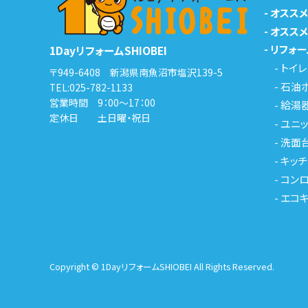
-
オスス
-
オスス
-
リフォー
1DayリフォームSHIOBEI
-
トイレ
〒949-6408 新潟県南魚沼市塩沢139-5
-
石油
TEL:
025-782-1133
営業時間 9：00～17：00
-
給湯
定休日 土日曜・祝日
-
ユニッ
-
洗面
-
キッチ
-
コンロ
-
エコ
Copyright © 1DayリフォームSHIOBEI All Rights Reserved.