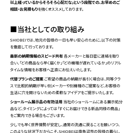
以上経っているからそろそろ心配だな」という段階での、お早めのご
相談・お見積もり
を強くオススメしております。
■
当社としての取り組み
SHIOBEIでは、地元の皆様の一日も早い安心のために、以下の対策
を徹底して行っております。
最新の納期情報のスピード共有
各メーカーと毎日密に連絡を取り
合い、「どの商品なら早く届くか」「どの機種が遅れているか」のリアル
タイムな情報をお客様へ正直にお伝えいたします。
代替プランのご提案
ご希望の商品の納期が長引く場合は、同等クラ
スで比較的納期が早い別メーカーや別機種のご提案など、お客様の
生活に穴を開けないための柔軟なアイデアをご提示いたします。
ショールーム展示品の有効活用
当社のショールームにある展示処分
品など、タイミングによっては「すぐにお届けできる新品同様の商品」
をご案内できる場合もございます。
少しでも早く世界情勢が安定し、通常の流通に戻ることを願いつつ、
このような状況下だからこそ、SHIOBEIは南魚沼市の皆様の暮らし