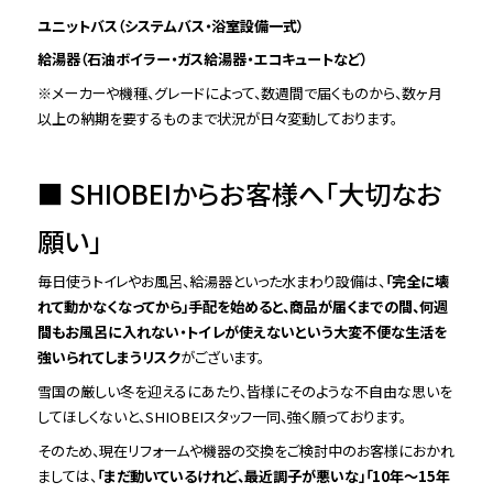
ユニットバス（システムバス・浴室設備一式）
給湯器（石油ボイラー・ガス給湯器・エコキュートなど）
※メーカーや機種、グレードによって、数週間で届くものから、数ヶ月
以上の納期を要するものまで状況が日々変動しております。
■ SHIOBEIからお客様へ「大切なお
願い」
毎日使うトイレやお風呂、給湯器といった水まわり設備は、
「完全に壊
れて動かなくなってから」手配を始めると、商品が届くまでの間、何週
間もお風呂に入れない・トイレが使えないという大変不便な生活を
強いられてしまうリスク
がございます。
雪国の厳しい冬を迎えるにあたり、皆様にそのような不自由な思いを
してほしくないと、SHIOBEIスタッフ一同、強く願っております。
そのため、現在リフォームや機器の交換をご検討中のお客様におかれ
ましては、
「まだ動いているけれど、最近調子が悪いな」「10年〜15年