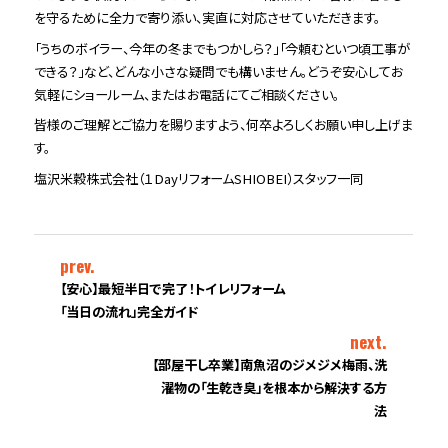
を守るために全力で寄り添い、実直に対応させていただきます。
「うちのボイラー、今年の冬までもつかしら？」「今頼むといつ頃工事が
できる？」など、どんな小さな疑問でも構いません。どうぞ安心してお
気軽にショールーム、またはお電話にてご相談ください。
皆様のご理解とご協力を賜りますよう、何卒よろしくお願い申し上げま
す。
塩沢米穀株式会社（１DayリフォームSHIOBEI）スタッフ一同
prev.
【安心】最短半日で完了！トイレリフォーム
「当日の流れ」完全ガイド
next.
【部屋干し卒業】南魚沼のジメジメ梅雨、洗
濯物の「生乾き臭」を根本から解決する方
法