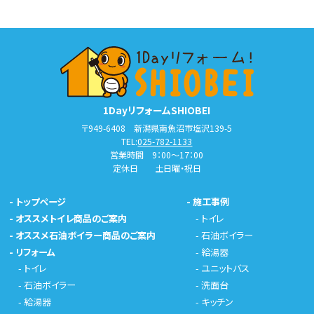
1DayリフォームSHIOBEI
〒949-6408 新潟県南魚沼市塩沢139-5
TEL:
025-782-1133
営業時間 9：00～17：00
定休日 土日曜・祝日
-
トップページ
-
施工事例
-
オススメトイレ商品のご案内
-
トイレ
-
オススメ石油ボイラー商品のご案内
-
石油ボイラー
-
リフォーム
-
給湯器
-
トイレ
-
ユニットバス
-
石油ボイラー
-
洗面台
-
給湯器
-
キッチン