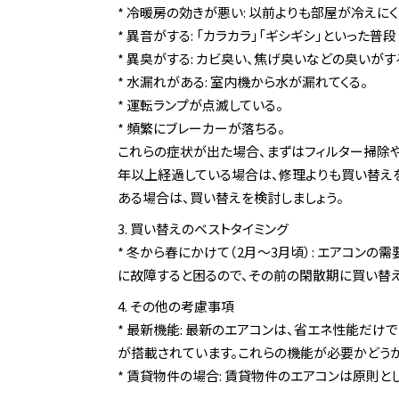
* 冷暖房の効きが悪い: 以前よりも部屋が冷えにく
* 異音がする: 「カラカラ」「ギシギシ」といった普
* 異臭がする: カビ臭い、焦げ臭いなどの臭いがす
* 水漏れがある: 室内機から水が漏れてくる。
* 運転ランプが点滅している。
* 頻繁にブレーカーが落ちる。
これらの症状が出た場合、まずはフィルター掃除や
年以上経過している場合は、修理よりも買い替え
ある場合は、買い替えを検討しましょう。
3. 買い替えのベストタイミング
* 冬から春にかけて（2月〜3月頃）: エアコン
に故障すると困るので、その前の閑散期に買い替え
4. その他の考慮事項
* 最新機能: 最新のエアコンは、省エネ性能だ
が搭載されています。これらの機能が必要かどうか
* 賃貸物件の場合: 賃貸物件のエアコンは原則