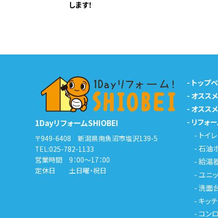
します！
-
トップ
-
オスス
-
オスス
-
リフォー
1DayリフォームSHIOBEI
-
トイレ
〒949-6408 新潟県南魚沼市塩沢139-5
-
石油
TEL:
025-782-1133
営業時間 9：00～17：00
-
給湯
定休日 土日曜・祝日
-
ユニッ
-
洗面
-
キッチ
-
コンロ