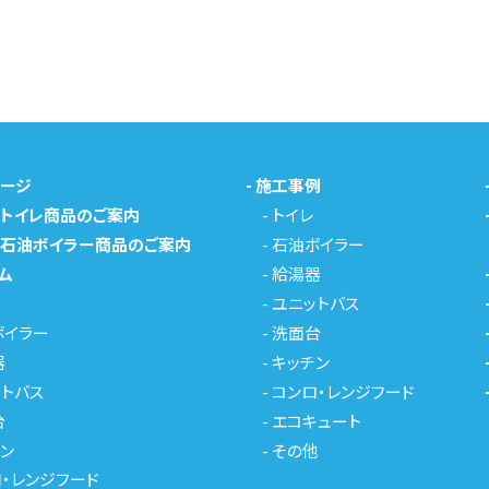
ページ
-
施工事例
メトイレ商品のご案内
-
トイレ
メ石油ボイラー商品のご案内
-
石油ボイラー
ム
-
給湯器
-
ユニットバス
ボイラー
-
洗面台
器
-
キッチン
トバス
-
コンロ・レンジフード
台
-
エコキュート
ン
-
その他
・レンジフード