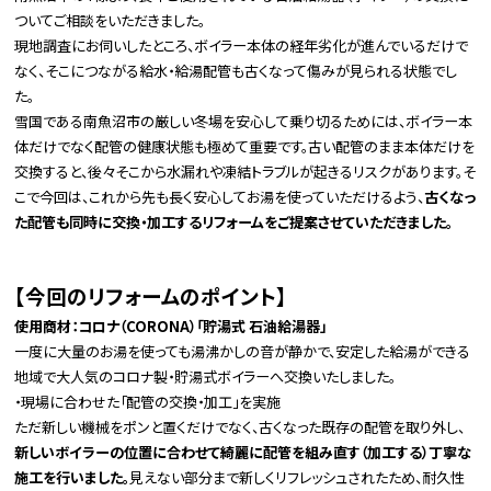
ついてご相談をいただきました。
現地調査にお伺いしたところ、ボイラー本体の経年劣化が進んでいるだけで
なく、そこにつながる給水・給湯配管も古くなって傷みが見られる状態でし
た。
雪国である南魚沼市の厳しい冬場を安心して乗り切るためには、ボイラー本
体だけでなく配管の健康状態も極めて重要です。古い配管のまま本体だけを
交換すると、後々そこから水漏れや凍結トラブルが起きるリスクがあります。そ
こで今回は、これから先も長く安心してお湯を使っていただけるよう、
古くなっ
た配管も同時に交換・加工するリフォームをご提案させていただきました。
【今回のリフォームのポイント】
使用商材：コロナ（CORONA）「貯湯式 石油給湯器」
一度に大量のお湯を使っても湯沸かしの音が静かで、安定した給湯ができる
地域で大人気のコロナ製・貯湯式ボイラーへ交換いたしました。
・現場に合わせた「配管の交換・加工」を実施
ただ新しい機械をポンと置くだけでなく、古くなった既存の配管を取り外し、
新しいボイラーの位置に合わせて綺麗に配管を組み直す（加工する）丁寧な
施工を行いました。
見えない部分まで新しくリフレッシュされたため、耐久性