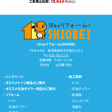
19,633
工事費込総額：
円
(税込)
1DayリフォームSHIOBEI
〒949-6408 新潟県南魚沼市塩沢139-5
TEL:
025-782-1133
営業時間 9：00～17：00
定休日 土日曜・祝日
-
トップページ
-
施工事例
-
オススメトイレ商品のご案内
-
トイレ
-
オススメ石油ボイラー商品のご案内
-
石油ボイラー
-
リフォーム
-
給湯器
-
トイレ
-
ユニットバス
-
石油ボイラー
-
洗面台