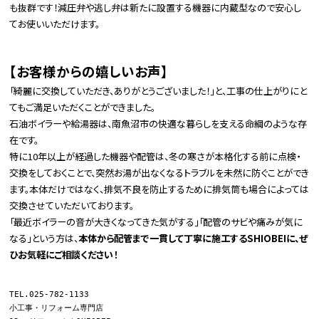
も抜群です！減圧弁や逃し弁は新たに設置する機器に内蔵型なので安心し
てお使いいただけます。
【お客様からの嬉しいお声】
「綺麗に交換していただき、ありがとうございました！」と、工事の仕上がりにと
てもご満足いただくことができました。
石油ボイラーや給湯器は、南魚沼市の快適な暮らしを支える命綱のような存
在です。
特に10年以上が経過した機器や配管は、冬の寒さが本格化する前に点検・
交換をしておくことで、突然お湯が出なくなるトラブルを未然に防ぐことができ
ます。本体だけではなく、排気不良を防止するために排気筒も場合によっては
交換させていただいております。
「最近ボイラーの音が大きくなってきた気がする」「配管のサビや痛みが気に
なる」という方は、
本体から配管まで一貫して丁寧に施工するSHIOBEIに、ぜ
ひお気軽にご相談ください！
TEL.025-782-1133

小工事・リフォーム専門店
