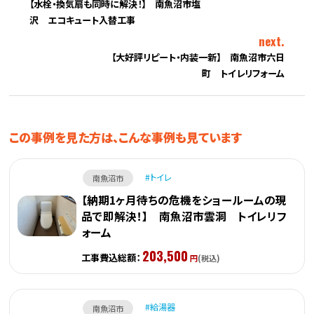
【水栓・換気扇も同時に解決！】 南魚沼市塩
沢 エコキュート入替工事
next.
【大好評リピート・内装一新】 南魚沼市六日
町 トイレリフォーム
この事例を見た方は、こんな事例も見ています
トイレ
南魚沼市
【納期1ヶ月待ちの危機をショールームの現
品で即解決！】 南魚沼市雲洞 トイレリフ
ォーム
203,500
工事費込総額：
円
(税込)
給湯器
南魚沼市