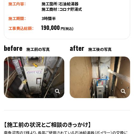
施工内容：
施工箇所：石油給湯器
施工商材：コロナ貯湯式
施工期間：
3時間半
190,000
工事費込総額：
円(税込)
before
after
施工前の写真
施工後の写真
【施工前の状況とご相談のきっかけ】
南魚沼市のT様より、長年ご使用されている石油給湯器（ボイラー）の交換に