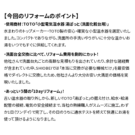
【今回のリフォームのポイント】
・
使用商材：TOTO「小型電気温水器 湯ぽっと（洗面化粧台用）」
水まわりのトップメーカー・TOTO製の安心・確実な小型温水器を選定いたし
ました。コンパクトでありながら、洗面所の手洗いやうがいに十分な温かいお
湯をいつでもすぐに供給してくれます。
・洗面台全交換に比べて、リフォーム費用を劇的にカット！
他社さんで洗面台丸ごとの高額な見積もりを出されていたり、余計な諸経費
が含まれていた中、SHIOBEIでは「本当に交換が必要な機械だけ」を最安価
格でダイレクトに交換したため、他社さんより大分お安い大満足の価格を実
現いたしました。
・あっという間の「1Dayリフォーム」！
古い温水器の取り外しから、新しいTOTO「湯ぽっと」の据え付け、給水・給湯
配管の接続、電気の安全接続まで、当社の熟練職人がスムーズに施工。わず
か1日（ワンデイ）で完了し、その日のうちに通水テストを終えて快適にお湯を
使って頂けるようになりました。