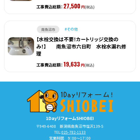
27,500
工事費込総額：
円
(税込)
その他
南魚沼市
【水栓交換は不要！カートリッジ交換の
み！】 南魚沼市六日町 水栓水漏れ修
理
19,633
工事費込総額：
円
(税込)
1DayリフォームSHIOBEI
〒949-6408 新潟県南魚沼市塩沢139-5
TEL:
025-782-1133
営業時間 9：00～17：00