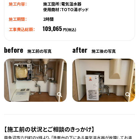
施工内容：
施工箇所：電気温水器
使用商材：TOTO湯ポッド
施工期間：
2時間
109,065
工事費込総額：
円(税込)
before
after
施工前の写真
施工後の写真
【施工前の状況とご相談のきっかけ】
南魚沼市六日町のY様より、「洗面台の下にある電気温水器が故障してお湯