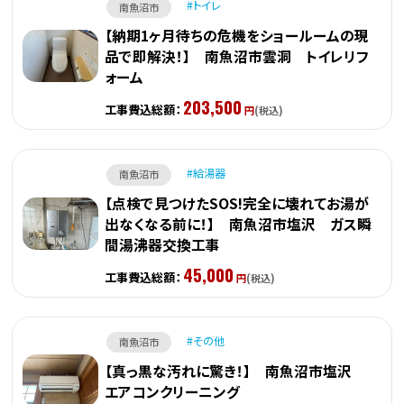
トイレ
南魚沼市
【納期1ヶ月待ちの危機をショールームの現
品で即解決！】 南魚沼市雲洞 トイレリフ
ォーム
203,500
工事費込総額：
円
(税込)
給湯器
南魚沼市
【点検で見つけたSOS!完全に壊れてお湯が
出なくなる前に！】 南魚沼市塩沢 ガス瞬
間湯沸器交換工事
45,000
工事費込総額：
円
(税込)
その他
南魚沼市
【真っ黒な汚れに驚き！】 南魚沼市塩沢
エアコンクリーニング