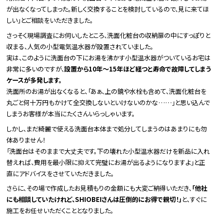
が出なくなってしまった。新しく交換することを検討しているので、見に来てほ
しい」とご相談をいただきました。
さっそく現場調査にお伺いしたところ、洗面化粧台の収納扉の中にすっぽりと
収まる、人気の小型電気温水器が設置されていました。
実は、このように洗面台の下にお湯を沸かす小型温水器がついているお宅は
非常に多いのですが、
設置から10年〜15年ほど経つと寿命で故障してしまう
ケースが多発します。
洗面所のお湯が出なくなると、「あぁ、上の鏡や水栓も含めて、洗面化粧台を
丸ごと何十万円もかけて全交換しないといけないのかな……」と思い込んで
しまうお客様が本当にたくさんいらっしゃいます。
しかし、まだ綺麗で使える洗面台本体まで処分してしまうのはあまりにも勿
体ありません！
「洗面台はそのままで大丈夫です。下の壊れた小型温水器だけを新品に入れ
替えれば、費用を最小限に抑えて完璧にお湯が出るようになりますよ」と正
直にアドバイスをさせていただきました。
さらに、その場で作成したお見積もりの金額にも大変ご納得いただき、
「他社
にも相談していたけれど、SHIOBEIさんは圧倒的にお得で親切！」
と、すぐに
施工をお任せいただくこととなりました。