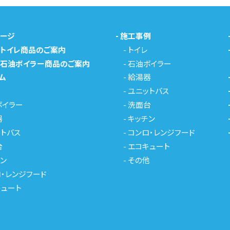
ページ
-
施工事例
メトイレ商品のご案内
-
トイレ
メ石油ボイラー商品のご案内
-
石油ボイラー
ム
-
給湯器
-
ユニットバス
ボイラー
-
洗面台
器
-
キッチン
トバス
-
コンロ・レンジフード
台
-
エコキュート
ン
-
その他
・レンジフード
キュート