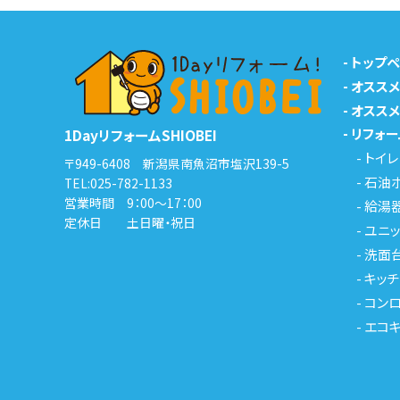
-
トップ
-
オスス
-
オスス
-
リフォー
1DayリフォームSHIOBEI
-
トイレ
〒949-6408 新潟県南魚沼市塩沢139-5
-
石油
TEL:
025-782-1133
営業時間 9：00～17：00
-
給湯
定休日 土日曜・祝日
-
ユニッ
-
洗面
-
キッチ
-
コンロ
-
エコ