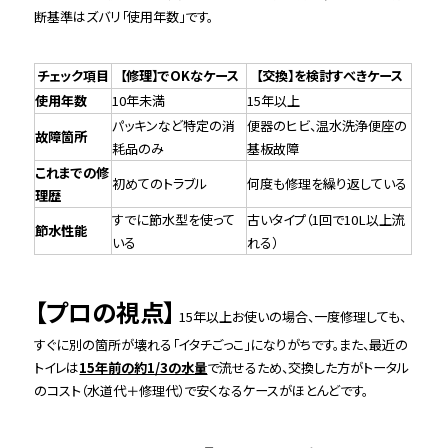
断基準はズバリ「使用年数」です。
チェック項目
【修理】でOKなケース
【交換】を検討すべきケース
使用年数
10年未満
15年以上
パッキンなど特定の消
便器のヒビ、温水洗浄便座の
故障箇所
耗品のみ
基板故障
これまでの修
初めてのトラブル
何度も修理を繰り返している
理歴
すでに節水型を使って
古いタイプ（1回で10L以上流
節水性能
いる
れる）
【プロの視点】
15年以上お使いの場合、一度修理しても、
すぐに別の箇所が壊れる「イタチごっこ」になりがちです。また、最近の
トイレは
15年前の約1/3の水量
で流せるため、交換した方がトータル
のコスト（水道代＋修理代）で安くなるケースがほとんどです。