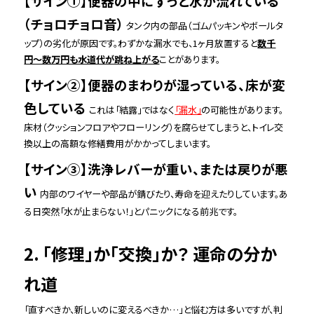
【サイン①】便器の中にずっと水が流れている
（チョロチョロ音）
タンク内の部品（ゴムパッキンやボールタ
ップ）の劣化が原因です。わずかな漏水でも、1ヶ月放置すると
数千
円〜数万円も水道代が跳ね上がる
ことがあります。
【サイン②】便器のまわりが湿っている、床が変
色している
これは「結露」ではなく
「漏水」
の可能性があります。
床材（クッションフロアやフローリング）を腐らせてしまうと、トイレ交
換以上の高額な修繕費用がかかってしまいます。
【サイン③】洗浄レバーが重い、または戻りが悪
い
内部のワイヤーや部品が錆びたり、寿命を迎えたりしています。あ
る日突然「水が止まらない！」とパニックになる前兆です。
2. 「修理」か「交換」か？ 運命の分か
れ道
「直すべきか、新しいのに変えるべきか…」と悩む方は多いですが、判