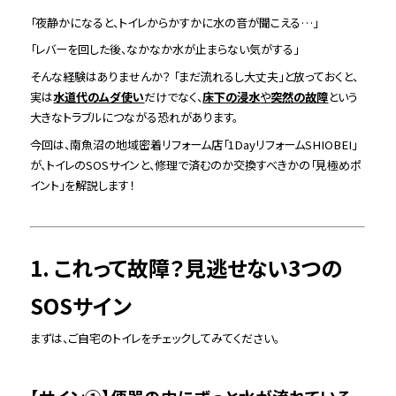
「夜静かになると、トイレからかすかに水の音が聞こえる…」
「レバーを回した後、なかなか水が止まらない気がする」
そんな経験はありませんか？ 「まだ流れるし大丈夫」と放っておくと、
実は
水道代のムダ使い
だけでなく、
床下の浸水
や
突然の故障
という
大きなトラブルにつながる恐れがあります。
今回は、南魚沼の地域密着リフォーム店「1DayリフォームSHIOBEI」
が、トイレのSOSサインと、修理で済むのか交換すべきかの「見極めポ
イント」を解説します！
1. これって故障？見逃せない3つの
SOSサイン
まずは、ご自宅のトイレをチェックしてみてください。