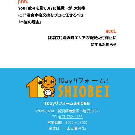
prev.
YouTubeを見てDIYに挑戦…が、大惨事
に！？混合水栓交換をプロに任せるべき
『本当の理由』
next.
【お詫び】湯沢町エリアの新規受付停止に
関するお知らせ
1DayリフォームSHIOBEI
〒949-6408 新潟県南魚沼市塩沢139-5
TEL:
025-782-1133
営業時間 9：00～17：00
定休日 土日曜・祝日